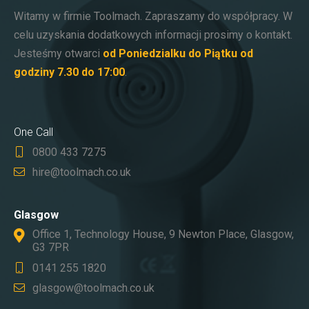
Witamy w firmie Toolmach. Zapraszamy do współpracy. W
celu uzyskania dodatkowych informacji prosimy o kontakt.
Jesteśmy otwarci
od Poniedzialku do Piątku od
godziny 7.30 do 17:00
.
One Call
0800 433 7275
hire@toolmach.co.uk
Glasgow
Office 1, Technology House, 9 Newton Place, Glasgow,
G3 7PR
0141 255 1820
glasgow@toolmach.co.uk