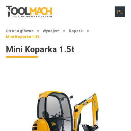
PL
T
O
O
L
S
,
M
A
C
H
I
N
E
R
Y
&
P
L
A
N
T
H
I
R
E
Strona główna
Wynajem
Koparki
Mini Koparka 1.5t
Mini Koparka 1.5t