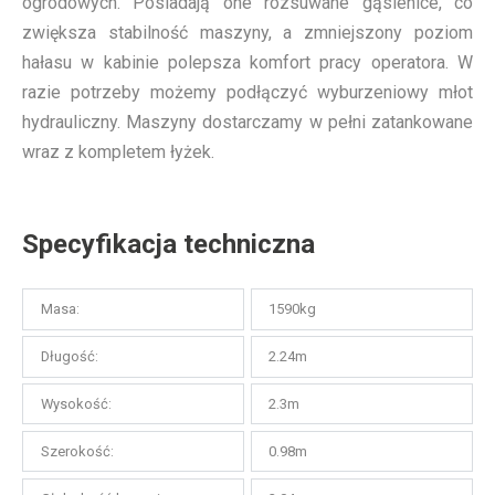
ogrodowych. Posiadają one rozsuwane gąsienice, co
zwiększa stabilność maszyny, a zmniejszony poziom
hałasu w kabinie polepsza komfort pracy operatora. W
razie potrzeby możemy podłączyć wyburzeniowy młot
hydrauliczny. Maszyny dostarczamy w pełni zatankowane
wraz z kompletem łyżek.
Specyfikacja techniczna
Masa:
1590kg
Długość:
2.24m
Wysokość:
2.3m
Szerokość:
0.98m