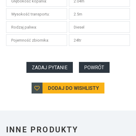
Głębokość kopania:
2.04m
Wysokość transportu:
2.5m
Rodzaj paliwa:
Diesel
Pojemność zbiornika:
24ltr
ZADAJ PYTANIE
POWRÓT
DODAJ DO WISHLISTY
INNE PRODUKTY