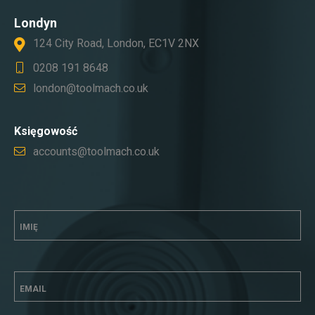
Londyn
124 City Road, London, EC1V 2NX
0208 191 8648
london@toolmach.co.uk
Księgowość
accounts@toolmach.co.uk
IMIĘ
EMAIL